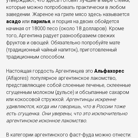
утверждают, что здесь готовят лучшие в мире стейки,
которые можно попробовать практически в любом
заведении. Жареное на гриле мясо здесь называется
асадо
или
парилья
, и порция на двоих обойдется
начиная от 18000 песо (около 18 долларов). Кроме
того, Аргентина радует разнообразием свежих
фруктов и овощей. Обязательно попробуйте мате
(традиционный чайный напиток), приготовленный
традиционным способом.
Настоящая гордость Аргентинцев это
Альфахорес
(Alfajores): популярное аргентинское лакомство,
представляющее собой слоенные печенье, склеенные
сгущенным молоком (дульсе) и обсыпанные сахаром
или кокосовой стружкой.
Аргентинцы искренне
удивляются, когда им говоришь, что в России тоже
есть сгущенка. Они уверены, что это исключительно
аргентинское исконное лакомство.
В категории аргентинского фаст-фуда можно отнести: